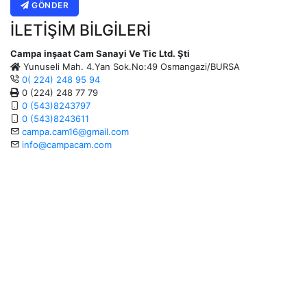
GÖNDER
İLETIŞIM BILGILERI
Campa inşaat Cam Sanayi Ve Tic Ltd. Şti
Yunuseli Mah. 4.Yan Sok.No:49 Osmangazi/BURSA
0( 224) 248 95 94
0 (224) 248 77 79
0 (543)8243797
0 (543)8243611
campa.cam16@gmail.com
info@campacam.com