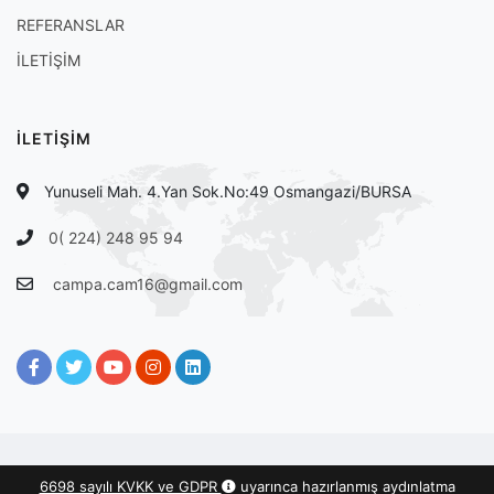
REFERANSLAR
İLETİŞİM
İLETİŞİM
Yunuseli Mah. 4.Yan Sok.No:49 Osmangazi/BURSA
0( 224) 248 95 94
campa.cam16@gmail.com
campacam.com
@2026 - tasarım :
Medyabim
6698 sayılı KVKK ve GDPR
uyarınca hazırlanmış aydınlatma