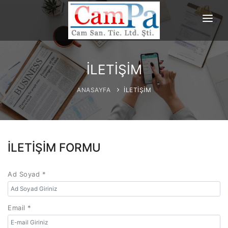
ANASAYFA
HAKKIMIZDA
İLETİŞİM
ÜRÜNLERİMİZ
ANASAYFA
İLETİŞİM
PROJELERİMİZ
REFERANSLAR
İLETİŞİM FORMU
İLETİŞİM
Ad Soyad *
Email *