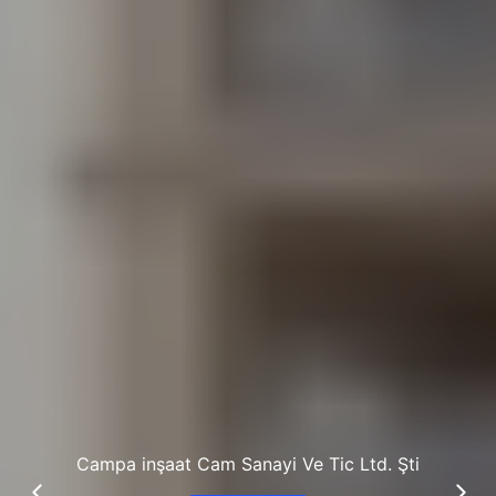
Campa inşaat Cam Sanayi Ve Tic Ltd. Şti